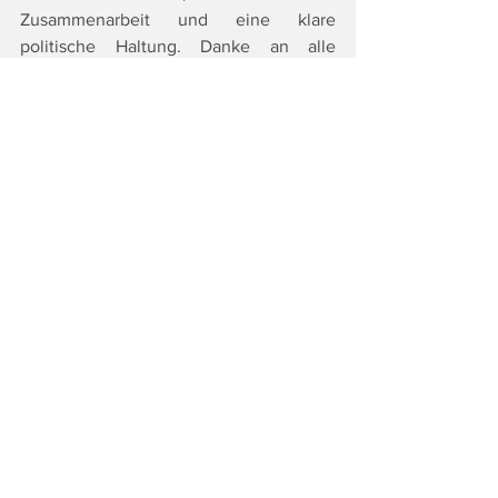
Zusammenarbeit und eine klare 
politische Haltung. Danke an alle 
Einsatzkräfte, deren akribische Arbeit 
unsere Steiermark zu einem sicheren 
Zukunftsland macht.“
Quelle: Steirische Volkspartei
Fotocredits: Steirische Volkspartei
Tags:
Top
Politik
Alle ansehen
Ähnliche Beiträge