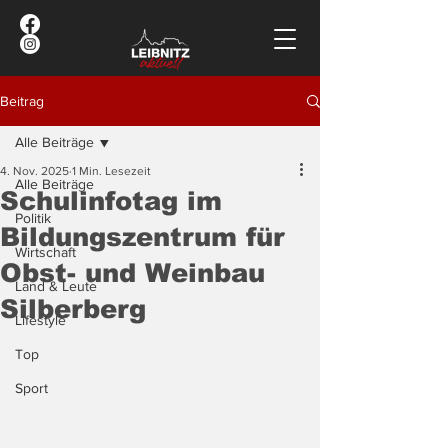
Beitrag
Alle Beiträge
4. Nov. 2025
1 Min. Lesezeit
Alle Beiträge
Schulinfotag im
Politik
Bildungszentrum für
Wirtschaft
Obst- und Weinbau
Land & Leute
Silberberg
Lifestyle
Top
Sport