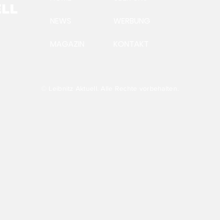
NEWS
WERBUNG
MAGAZIN
KONTAKT
Ein
Aus
Präsident Andreas
Steinegger:Futtervermittlung
läuft auf Hochtouren
© Leibnitz Aktuell. Alle Rechte vorbehalten.