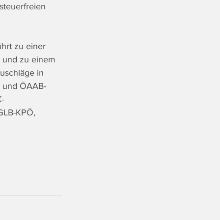
 steuerfreien 
hrt zu einer 
n und zu einem 
uschläge in 
er und ÖAAB-
K-
 GLB-KPÖ, 