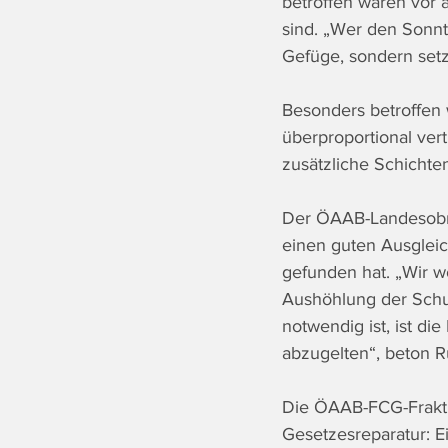
betroffen wären vor a
sind. „Wer den Sonnt
Gefüge, sondern setz
Besonders betroffen 
überproportional vert
zusätzliche Schichte
Der ÖAAB-Landesobma
einen guten Ausgleic
gefunden hat. „Wir w
Aushöhlung der Schu
notwendig ist, ist di
abzugelten“, beton R
Die ÖAAB-FCG-Frakti
Gesetzesreparatur: E