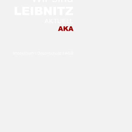
LEIB
NITZ
AKTUELL
 Morgen in der
AKA
stellung TRANSFER
Impressum
I
Datenschutz
I
AGB