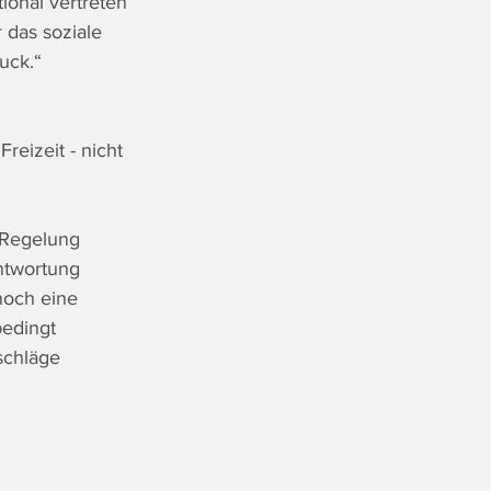
ional vertreten 
 das soziale 
uck.“
reizeit - nicht 
 Regelung 
ntwortung 
noch eine 
edingt 
schläge 