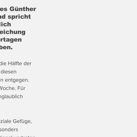
es Günther 
d spricht 
ich 
eichung 
rtagen 
ben.
die Hälfte der 
 diesen 
en entgegen. 
Woche. Für 
nglaublich 
ziale Gefüge, 
sonders 