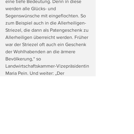
eine tiefe Bedeutung. Denn in diese 
werden alle Glücks- und 
Segenswünsche mit eingeflochten. So 
zum Beispiel auch in die Allerheiligen-
Striezel, die dann als Patengeschenk zu 
Allerheiligen überreicht werden. Früher 
war der Striezel oft auch ein Geschenk 
der Wohlhabenden an die ärmere 
Bevölkerung,“ so 
Landwirtschaftskammer-Vizepräsidentin 
Maria Pein. Und weiter: „Der 
Allerheiligen-Striezel ist nach wie vor 
etwas Besonderes. Denn er besteht aus 
hochwertigen Zutaten, ist meist aus 
feinem Briocheteig und mit 
Hagelzucker geschmückt.“
Erkennbar am runden 
Aufkleber