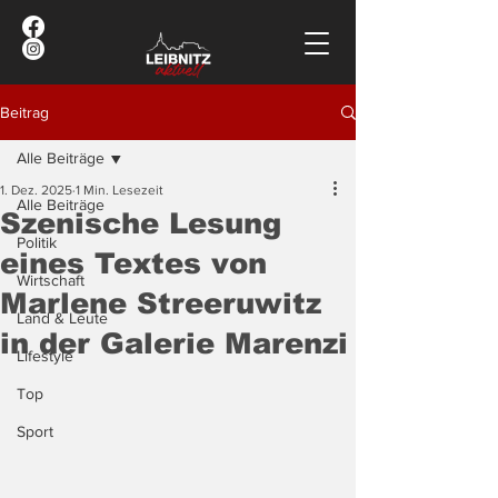
Beitrag
Alle Beiträge
1. Dez. 2025
1 Min. Lesezeit
Alle Beiträge
Szenische Lesung
Politik
eines Textes von
Wirtschaft
Marlene Streeruwitz
Land & Leute
in der Galerie Marenzi
Lifestyle
Top
Sport