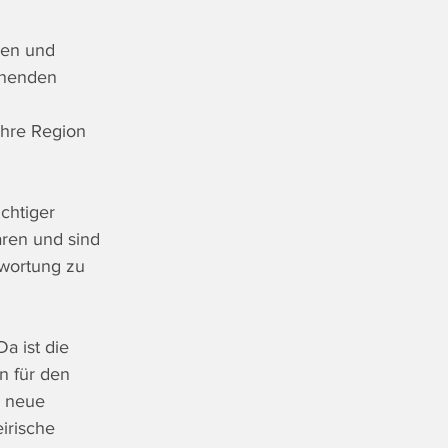
nen und 
nnenden 
ihre Region 
chtiger 
aren und sind 
twortung zu 
a ist die 
n für den 
r neue 
irische 