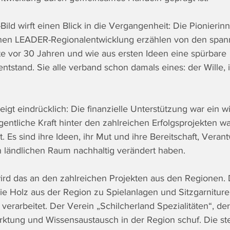
ild wirft einen Blick in die Vergangenheit: Die Pionierin
ischen LEADER-Regionalentwicklung erzählen von den spa
e vor 30 Jahren und wie aus ersten Ideen eine spürbare 
tstand. Sie alle verband schon damals eines: der Wille, 
gt eindrücklich: Die finanzielle Unterstützung war ein wi
gentliche Kraft hinter den zahlreichen Erfolgsprojekten w
 Es sind ihre Ideen, ihr Mut und ihre Bereitschaft, Veran
 ländlichen Raum nachhaltig verändert haben.
ird das an den zahlreichen Projekten aus den Regionen. D
ie Holz aus der Region zu Spielanlagen und Sitzgarniture
 verarbeitet. Der Verein „Schilcherland Spezialitäten“, de
rktung und Wissensaustausch in der Region schuf. Die ste