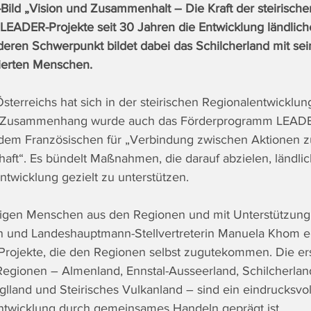
Bild „Vision und Zusammenhalt – Die Kraft der steirische
 LEADER-Projekte seit 30 Jahren die Entwicklung ländlic
eren Schwerpunkt bildet dabei das Schilcherland mit sein
gierten Menschen. 
Österreichs hat sich in der steirischen Regionalentwicklun
m Zusammenhang wurde auch das Förderprogramm LEADER
dem Französischen für „Verbindung zwischen Aktionen z
chaft“. Es bündelt Maßnahmen, die darauf abzielen, ländli
ntwicklung gezielt zu unterstützen.
ftigen Menschen aus den Regionen und mit Unterstützung
 und Landeshauptmann-Stellvertreterin Manuela Khom en
e Projekte, die den Regionen selbst zugutekommen. Die ers
egionen – Almenland, Ennstal-Ausseerland, Schilcherland
lland und Steirisches Vulkanland – sind ein eindrucksvoll
Entwicklung durch gemeinsames Handeln geprägt ist.