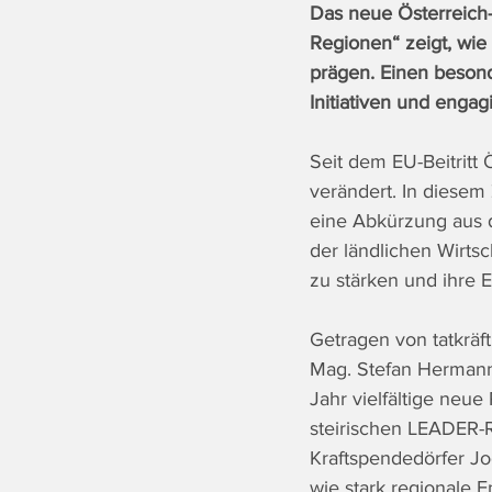
Das neue Österreich-
Regionen“ zeigt, wie
prägen. Einen besond
Initiativen und enga
Seit dem EU-Beitritt 
verändert. In diese
eine Abkürzung aus 
der ländlichen Wirts
zu stärken und ihre E
Getragen von tatkrä
Mag. Stefan Hermann
Jahr vielfältige neu
steirischen LEADER-R
Kraftspendedörfer Jog
wie stark regionale 