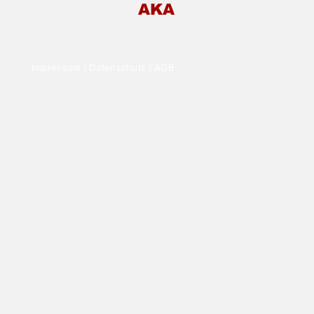
 ersten Mal auf der
AKA
irischen Weinwoche:
ngut-
chenschank
neiderannerl!
Impressum
I
Datenschutz
I
AGB