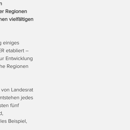
n 
her Regionen 
en vielfältigen 
g einiges 
 etabliert – 
ur Entwicklung 
che Regionen 
 von Landesrat 
tstehen jedes 
ten fünf 
, 
es Beispiel, 