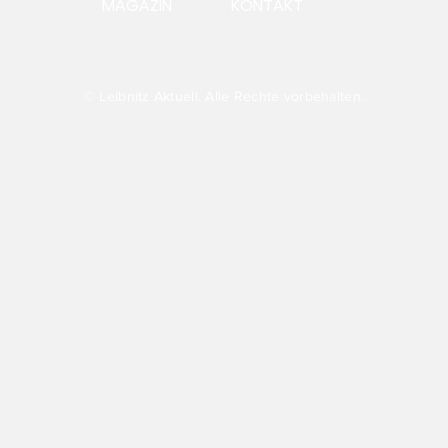
MAGAZIN
KONTAKT
Ein Morgen in der
Zum
Ausstellung TRANSFER
ste
Wei
Bus
Sch
© Leibnitz Aktuell. Alle Rechte vorbehalten.