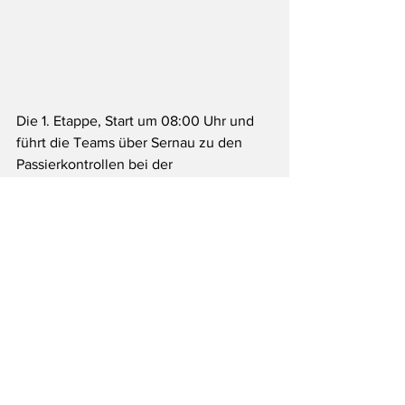
Die 1. Etappe, Start um 08:00 Uhr und 
führt die Teams über Sernau zu den  
Passierkontrollen bei der 
Fruchtbrennerei Tinnauer und der 
Boho.Buschenschank über kleine 
Weinstraßen zum Etappenziel zum 
Landgut am Pößnitzberg, wo die 
Teilnehmer:innen ein 2. Frühstück 
bekommen. Nach der SP Fötschach 
geht es weiter nach Großklein, wo den 
Teams eine traditionelle 
Kernöleierspeis serviert wird. Von 
Großklein führt die Route heuer 
erstmals zum romantischen Schloss 