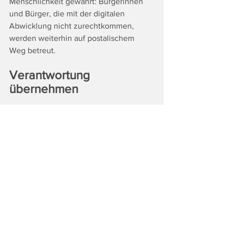
Menschlichkeit gewahrt: Bürgerinnen 
und Bürger, die mit der digitalen 
Abwicklung nicht zurechtkommen, 
werden weiterhin auf postalischem 
Weg betreut.
Verantwortung 
übernehmen
„Für die Stadtgemeinde Leibnitz ist 
dieses Digitalisierungsprojekt eine 
wichtige, moderne Dienstleistung am 
Bürger. Unser Ziel ist es, eine 
Vorreiterrolle in der Steiermark 
einzunehmen. Indem wir nun mit der 
Zeit gehen, zeigen wir, wie die 
Verwaltung der Zukunft aussehen kann: 
ressourcenschonend, effizient und 
geprägt von einem 