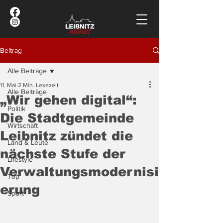
Beitrag
Alle Beiträge
11. Mai
2 Min. Lesezeit
Alle Beiträge
„Wir gehen digital“:
Politik
Die Stadtgemeinde
Wirtschaft
Leibnitz zündet die
Land & Leute
nächste Stufe der
Lifestyle
Verwaltungsmodernisi
Top
erung
Sport