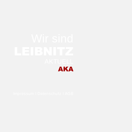
Wir sind
LEIB
NITZ
AKTUELL
 Morgen in der
AKA
stellung TRANSFER
Impressum
I
Datenschutz
I
AGB