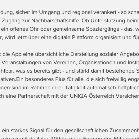
ung, sicher im Umgang und regional verankert - so schafft
Zugang zur Nachbarschaftshilfe. Ob Unterstützung beim 
 ein offenes Ohr oder gemeinsame Spaziergänge - das, w
, wird jetzt über eine digitale Plattform organisiert und für
 die App eine übersichtliche Darstellung sozialer Angebo
 Veranstaltungen von Vereinen, Organisationen und Instit
htbar, was es bereits gibt - und stärkt damit bestehende 
tiven.Ein besonderes Plus für alle, die sich freiwillig eng
nen sind im Rahmen ihrer Tätigkeit automatisch haftpflich
urch eine Partnerschaft mit der UNIQA Österreich Versich
st ein starkes Signal für den gesellschaftlichen Zusammenha
, wie wir mit digitalen Mitteln neue Formen des Miteinand