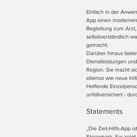
Einfach in der Anwend
App einen modernen 
Begleitung zum Arzt,
selbstverständlich war
gemacht.
Darüber hinaus bietet
Dienstleistungen und
Region. Sie macht sic
ebenso wie neue Initia
Helfende Einzelperso
unfallversichert - d
Statements
„Die Zeit-Hilfs-App i
Steiermark. Sie zeigt