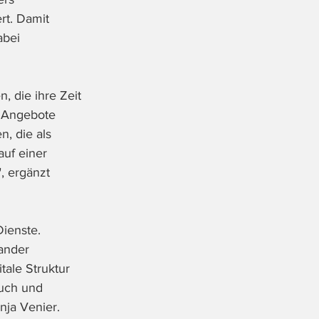
rt. Damit 
abei 
, die ihre Zeit 
n Angebote 
, die als 
uf einer 
, ergänzt 
ienste. 
ander 
ale Struktur 
ruch und 
nja Venier.