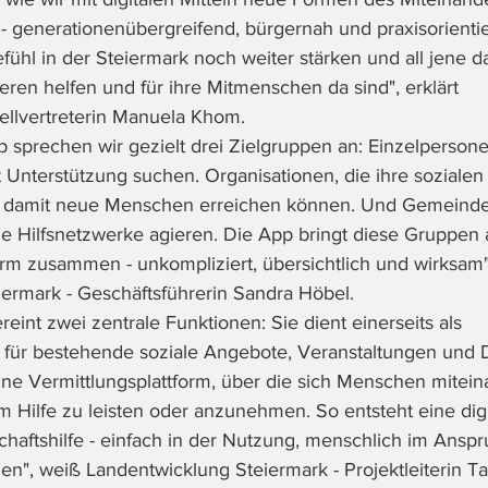
 generationenübergreifend, bürgernah und praxisorientie
fühl in der Steiermark noch weiter stärken und all jene d
eren helfen und für ihre Mitmenschen da sind", erklärt 
llvertreterin Manuela Khom.
pp sprechen wir gezielt drei Zielgruppen an: Einzelpersonen
 Unterstützung suchen. Organisationen, die ihre soziale
 damit neue Menschen erreichen können. Und Gemeinden
le Hilfsnetzwerke agieren. Die App bringt diese Gruppen a
m zusammen - unkompliziert, übersichtlich und wirksam"
ermark - Geschäftsführerin Sandra Höbel.
reint zwei zentrale Funktionen: Sie dient einerseits als 
m für bestehende soziale Angebote, Veranstaltungen und D
eine Vermittlungsplattform, über die sich Menschen mitein
 Hilfe zu leisten oder anzunehmen. So entsteht eine digit
chaftshilfe - einfach in der Nutzung, menschlich im Ansp
en", weiß Landentwicklung Steiermark - Projektleiterin Ta