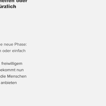
helfen oder 
rzlich 
ine neue Phase: 
n oder einfach 
 freiwilligem 
 bekommt nun 
m, die Menschen 
 anbieten 