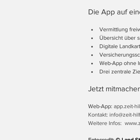
Die App auf ein
Vermittlung freiw
Übersicht über 
Digitale Landkar
Versicherungssc
Web-App ohne In
Drei zentrale Z
Jetzt mitmachen
Web-App: 
app.zeit-hil
Kontakt: 
info@zeit-hil
Weitere Infos:  
www.ze
Fotocredit: 
© Land S