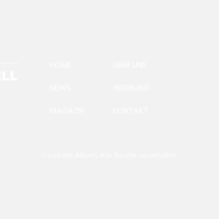
HOME
ÜBER UNS
NEWS
WERBUNG
MAGAZIN
KONTAKT
Ein
Aus
Präsident Andreas
Steinegger:Futtervermittlung
läuft auf Hochtouren
© Leibnitz Aktuell. Alle Rechte vorbehalten.