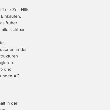
 die Zeit-Hilfs-
Einkaufen, 
as früher 
 alle sichtbar 
te, 
utionen in der 
Strukturen 
agieren: 
t- und 
erungen AG.
lt in der 
ers 