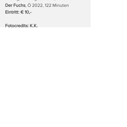
Der Fuchs
, Ö 2022, 122 Minuten
Eintritt: € 10,-
Fotocredits: K.K.
Tags:
Top
Land & Leute
Lifestyle
Alle ansehen
Ähnliche Beiträge