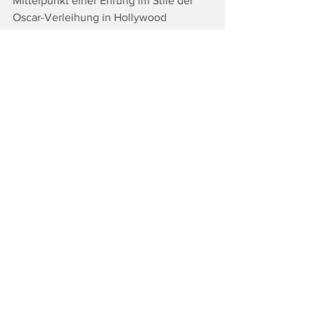
Mittelpunkt einer Ehrung im Stile der 
Oscar-Verleihung in Hollywood 
standen. Auch hier ging es natürlich 
primär um Gold.
Zur Abkühlung der Gäste gab es ein 
spezielles Jubiläums-Eis.
Für die musikalische Begleitung der 
Golden Memories zeichnete DJ Tom 
mit Oldies but Goldies verantwortlich.