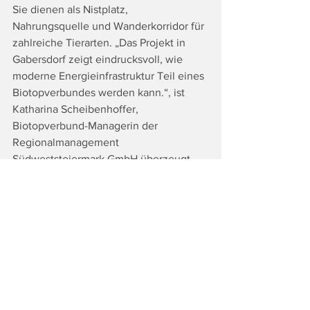
Sie dienen als Nistplatz, 
Nahrungsquelle und Wanderkorridor für 
zahlreiche Tierarten. „Das Projekt in 
Gabersdorf zeigt eindrucksvoll, wie 
moderne Energieinfrastruktur Teil eines 
Biotopverbundes werden kann.“, ist 
Katharina Scheibenhoffer, 
Biotopverbund-Managerin der 
Regionalmanagement 
Südweststeiermark GmbH überzeugt. 
Durch sorgfältige Planung entstehen 
Lebensräume, die Tiere und Pflanzen 
nutzen können und gleichzeitig 
klimafreundlicher Strom erzeugt wird.
Intensiver Austausch und 
Begeisterung bei allen 
Teilnehmenden