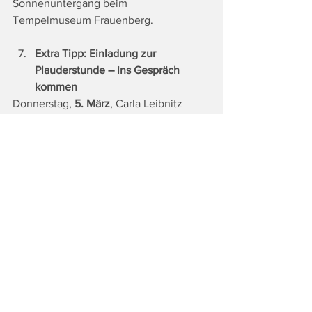
Sonnenuntergang beim 
Tempelmuseum Frauenberg.
Extra Tipp: Einladung zur 
Plauderstunde – ins Gespräch 
kommen
Donnerstag, 
5. März
, Carla Leibnitz 
(Grazer-Gasse 12), 10 bis 11 Uhr. 
„Bewegende Begegnungen“ – 
Menschen in Verbindung bringen. 
Extra Tipp: Filmvorführung zum 
Internationalen Frauen*tag „Ein Tag 
ohne Frauen“
Montag,
 9. März
, Dieselkino Leibnitz, 18 
Uhr. Was, wenn jede Frau einen Tag frei 
nehmen würde? Der Verein Freiraum 
lädt zu diesem gemeinsamen Abend 
ein. Eintritt: Freiwillige Spende. 