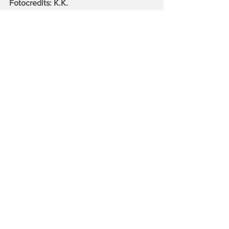
Fotocredits: K.K.
Tags:
Top
Land & Leute
Alle ansehen
Ähnliche Beiträge