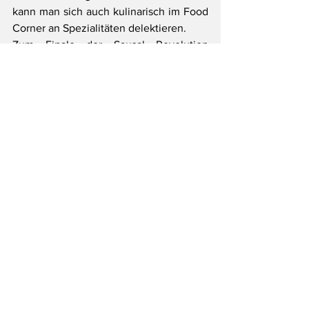
kann man sich auch kulinarisch im Food 
Corner an Spezialitäten delektieren.
Zum Finale der Sausal Revolution 
locken ab 20 Uhr Weinraritäten aus der 
Großflasche mit Live-Musik von Sally & 
The Gentertainers auf die 
BesucherInnen.
Wo es Tickets gibt
Tickets 49 Euro sind bei allen 
teilnehmenden Betrieben, im „das 
kappel“, vor Ort an der Kasse oder per E-
Mail an 
info@brutundedel.at
erhältlich. 
Alle weiteren Informationen findet man 
unter 
www.sausal.at
Tags:
Top
Wirtschaft