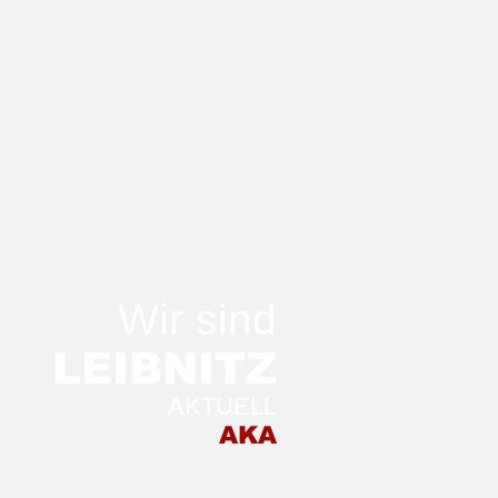
Wir sind
LEIB
NITZ
AKTUELL
 ersten Mal auf der
AKA
irischen Weinwoche:
ngut-
chenschank