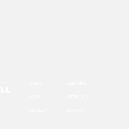
HOME
ÜBER UNS
NEWS
WERBUNG
MAGAZIN
KONTAKT
Ein Morgen in der
Zum
Ausstellung TRANSFER
ste
Wei
Bus