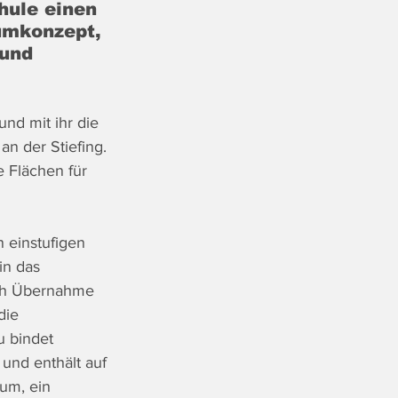
hule einen 
umkonzept, 
und 
nd mit ihr die 
n der Stiefing. 
 Flächen für 
 einstufigen 
in das 
rch Übernahme 
die 
 bindet 
und enthält auf 
um, ein 