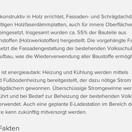
onstruktiv in Holz errichtet, Fassaden- und Schrägdac
ltigen Holzfaserdämmplatten, auch für innere Oberfläch
eingesetzt. Insgesamt wurden ca. 55% der Bauteile aus 
offen (Holzwerkstoffen) hergestellt. Die vorgehängte F
etzt die Fassadengestaltung der bestehenden Volksschule
ufbau, was die Wiederverwendung aller Baustoffe ermögli
ist energieautark: Heizung und Kühlung werden mittels 
Fußbodenheizung bereitgestellt, der dazu nötige Strom 
rägdächern gewonnen. Überschüssige Stromgewinne wer
hrt und bei Bedarf zur Beheizung der bestehenden Volks
rwendet. Auch eine geplante E-Ladestation im Bereich d
e kann zukünftig mitversorgt werden.
Fakten