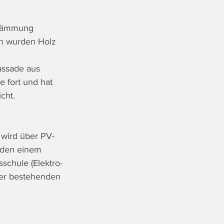
hdämmung 
en wurden Holz 
assade aus 
 fort und hat 
cht.
wird über PV-
den einem 
schule (Elektro-
er bestehenden 