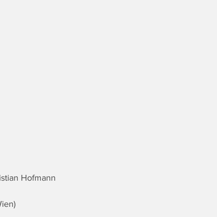
ristian Hofmann
ien)