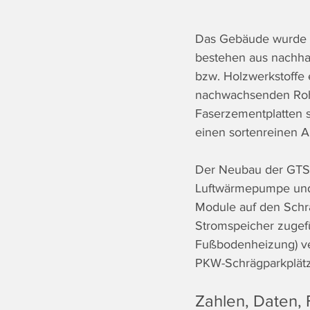
Das Gebäude wurde k
bestehen aus nachha
bzw. Holzwerkstoffe 
nachwachsenden Rohst
Faserzementplatten s
einen sortenreinen A
Der Neubau der GTS 
Luftwärmepumpe und 
Module auf den Sch
Stromspeicher zugefü
Fußbodenheizung) ve
PKW-Schrägparkplätz
Zahlen, Daten, 