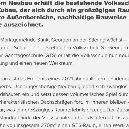
dem Neubau erhält die bestehende Volkssc
ubau, der sich durch ein großzügiges Ra
are Außenbereiche, nachhaltige Bauweise 
e auszeichnet.
Marktgemeinde Sankt Georgen an der Stiefing wächst – u
n und Schüler der bestehenden Volksschule St. Georgen a
 Ganztagesschule (GTS) erhält die Volksschule nun neue
uung und einen neuen Werkraum.
aus ist das Ergebnis eines 2021 abgehaltenen geladenen
erbs. Der eingeschoßige Neubau gliedert sich zwanglos 
dsbauten ein und setzt dessen volumetrisches Spiel du
harakteristischen Dachschrägen fort. Im Inneren bleiben 
r, was ein großzügiges Raumerlebnis erzeugt. Der Zubau
Bestandgebäude der Volksschule und des Kindergartens an 
che von insgesamt 270m² einen GTS-Raum, einen Werkra