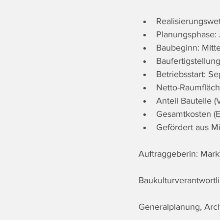
Realisierungswe
Planungsphase: 
Baubeginn: Mitt
Baufertigstellu
Betriebsstart: 
Netto-Raumfläch
Anteil Bauteile
Gesamtkosten (Er
Gefördert aus Mi
Auftraggeberin: Mar
Baukulturverantwortl
Generalplanung, Arch