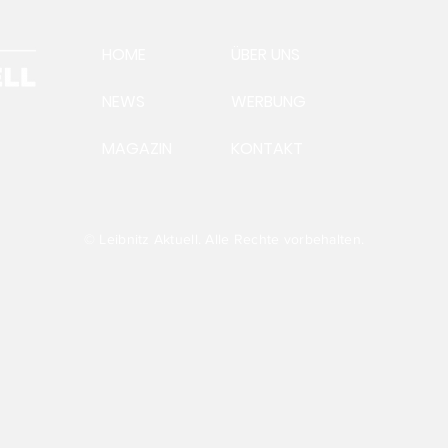
HOME
ÜBER UNS
NEWS
WERBUNG
MAGAZIN
KONTAKT
Ein Morgen in der
Zum
Ausstellung TRANSFER
ste
Wei
Bus
Sch
© Leibnitz Aktuell. Alle Rechte vorbehalten.