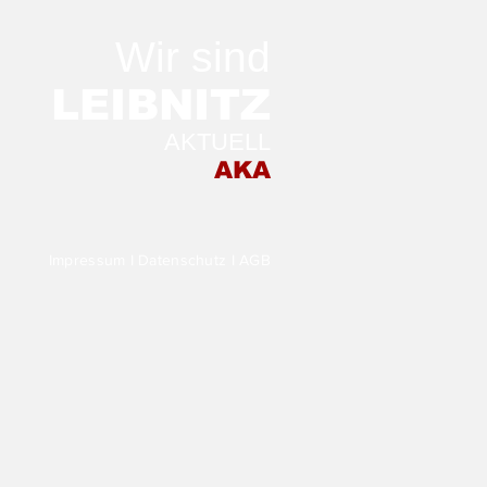
Wir sind
LEIB
NITZ
AKTUELL
 ersten Mal auf der
AKA
irischen Weinwoche:
ngut-
chenschank
neiderannerl!
Impressum
I
Datenschutz
I
AGB