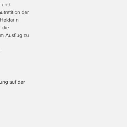
n und 
tratition der 
Hektar n 
 die 
m Ausflug zu 
.
ng auf der 