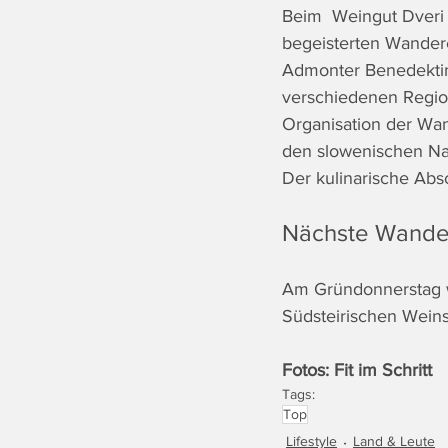
Beim  Weingut Dveri 
begeisterten 
Wandere
Admonter Benedektine
verschiedenen Region
Organisation der Wa
den slowenischen Nac
Der kulinarische Abs
Nächste Wander
Am Gründonnerstag w
Südsteirischen Weins
Fotos: Fit im Schritt
Tags:
Top
Lifestyle
Land & Leute