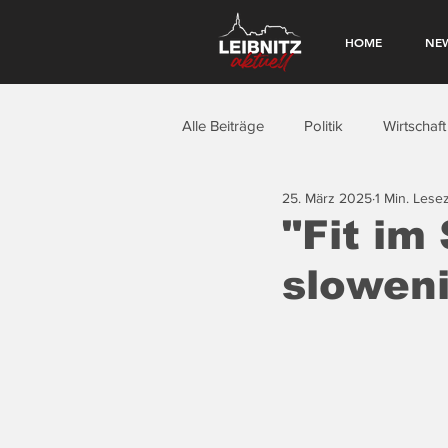
HOME
NE
Alle Beiträge
Politik
Wirtschaft
25. März 2025
1 Min. Lesez
"Fit im
slowen