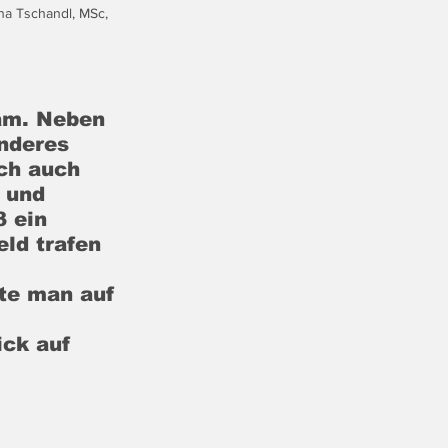
na Tschandl, MSc, 
am. Neben 
anderes 
ch auch 
 und 
 ein 
ld trafen 
 
te man auf 
ck auf 