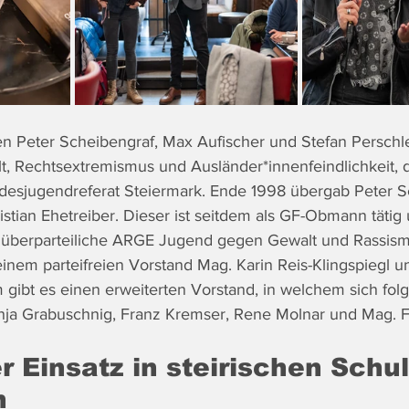
n Peter Scheibengraf, Max Aufischer und Stefan Perschl
 Rechtsextremismus und Ausländer*innenfeindlichkeit, d
ndesjugendreferat Steiermark. Ende 1998 übergab Peter S
stian Ehetreiber. Dieser ist seitdem als GF-Obmann tätig
e überparteiliche ARGE Jugend gegen Gewalt und Rassism
einem parteifreien Vorstand Mag. Karin Reis-Klingspiegl u
gibt es einen erweiterten Vorstand, in welchem sich fo
nja Grabuschnig, Franz Kremser, Rene Molnar und Mag. F
r Einsatz in steirischen Schu
n