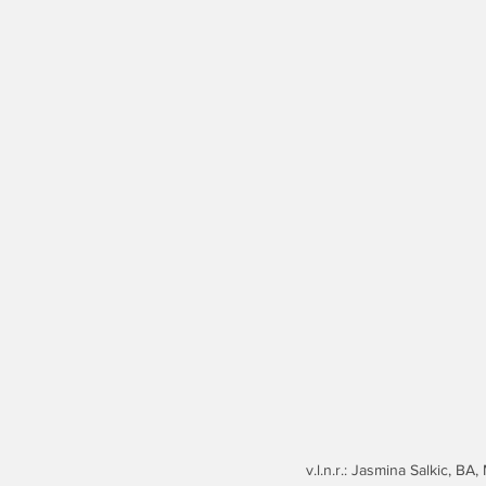
v.l.n.r.: Jasmina Salkic, 