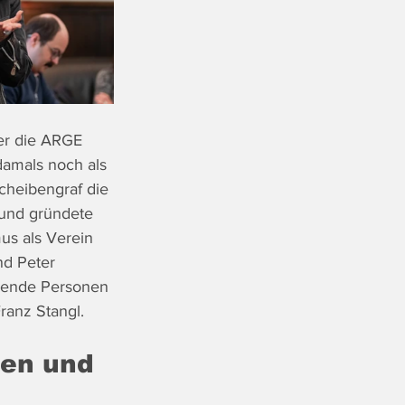
er die ARGE 
amals noch als 
cheibengraf die 
 und gründete 
us als Verein 
nd Peter 
lgende Personen 
ranz Stangl.
len und 