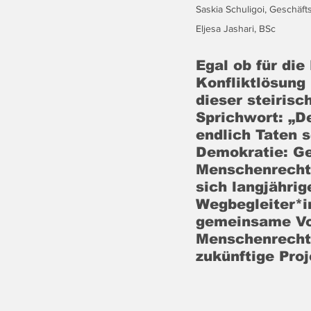
Saskia Schuligoi, Geschäft
Eljesa Jashari, BSc
Egal ob für die
Konfliktlösung
dieser steirisc
Sprichwort: „D
endlich Taten 
Demokratie: Ge
Menschenrechts
sich langjährig
Wegbegleiter*
gemeinsame Vo
Menschenrechts
zukünftige Proj