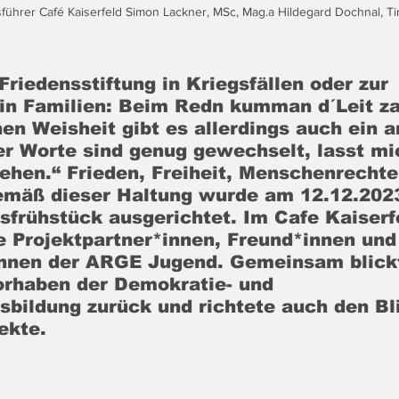
sführer Café Kaiserfeld Simon Lackner, MSc, Mag.a Hildegard Dochnal, Ti
 Friedensstiftung in Kriegsfällen oder zur 
 in Familien: Beim Redn kumman d´Leit z
hen Weisheit gibt es allerdings auch ein 
er Worte sind genug gewechselt, lasst mi
sehen.“ Frieden, Freiheit, Menschenrechte
mäß dieser Haltung wurde am 12.12.2023
frühstück ausgerichtet. Im Cafe Kaiserfe
e Projektpartner*innen, Freund*innen und
innen der ARGE Jugend. Gemeinsam blick
rhaben der Demokratie- und 
bildung zurück und richtete auch den Bli
ekte.