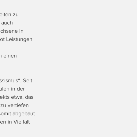
iten zu 
 auch 
achsene in 
ot Leistungen 
h einen 
sismus“. Seit 
len in der 
ekts etwa, das 
zu vertiefen 
somit abgebaut 
 in Vielfalt 