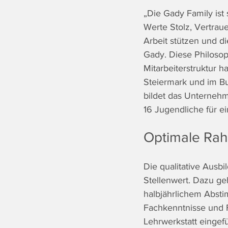
„Die Gady Family ist
Werte Stolz, Vertraue
Arbeit stützen und di
Gady. Diese Philosop
Mitarbeiterstruktur h
Steiermark und im B
bildet das Unterneh
16 Jugendliche für e
Optimale Rah
Die qualitative Ausbi
Stellenwert. Dazu g
halbjährlichem Abst
Fachkenntnisse und F
Lehrwerkstatt eingef