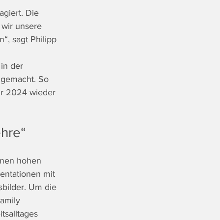
giert. Die 
 wir unsere 
“, sagt Philipp 
in der 
 gemacht. So 
hr 2024 wieder 
ehre“
einen hohen 
entationen mit 
bilder. Um die 
amily 
tsalltages 