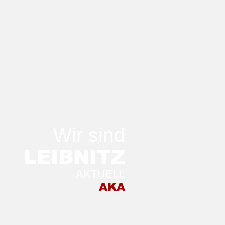
Wir sind
LEIB
NITZ
AKTUELL
 Morgen in der
AKA
stellung TRANSFER