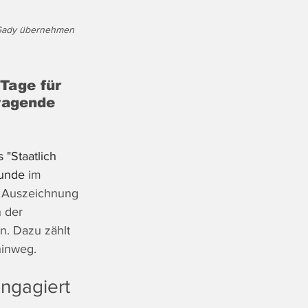
 Gady übernehmen 
Tage für 
ragende 
 "Staatlich 
kunde
 im 
e Auszeichnung 
 der 
n. Dazu zählt 
hinweg. 
ngagiert