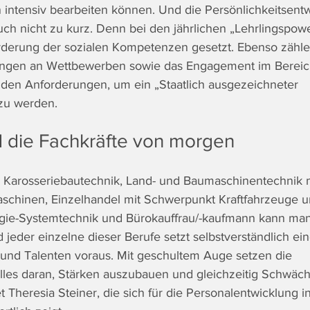
intensiv bearbeiten können. Und die Persönlichkeitsent
uch nicht zu kurz. Denn bei den jährlichen „Lehrlingspow
rderung der sozialen Kompetenzen gesetzt. Ebenso zähle
ingen an Wettbewerben sowie das Engagement im Bereic
 den Anforderungen, um ein „Staatlich ausgezeichneter 
zu werden.
d die Fachkräfte von morgen
, Karosseriebautechnik, Land- und Baumaschinentechnik m
hinen, Einzelhandel mit Schwerpunkt Kraftfahrzeuge und
ogie-Systemtechnik und Bürokauffrau/-kaufmann kann man
 jeder einzelne dieser Berufe setzt selbstverständlich ei
und Talenten voraus. Mit geschultem Auge setzen die 
alles daran, Stärken auszubauen und gleichzeitig Schwäc
t Theresia Steiner, die sich für die Personalentwicklung i