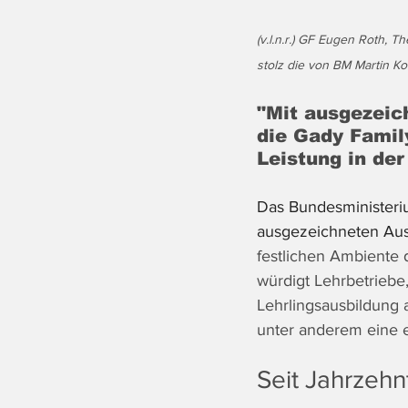
(v.l.n.r.
) GF
Eugen Roth, Th
stolz die von BM Martin K
"Mit ausgezeic
die Gady Famil
Leistung in der
Das Bundesministerium
ausgezeichneten Aus
festlichen Ambiente
würdigt Lehrbetriebe
Lehrlingsausbildung 
unter anderem eine e
Seit Jahrzeh