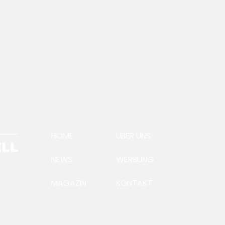
HOME
ÜBER UNS
NEWS
WERBUNG
MAGAZIN
KONTAKT
Ein
Aus
Präsident Andreas
Steinegger:Futtervermittlung
läuft auf Hochtouren