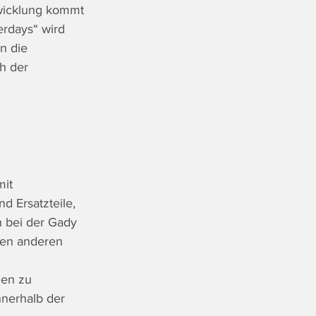
wicklung kommt 
erdays“ wird 
n die 
h der 
it 
 Ersatzteile, 
 bei der Gady 
nen anderen 
hen zu 
nnerhalb der 