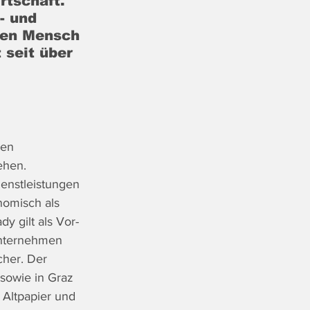
rtschaft. 
- und 
hen Mensch 
 seit über 
 
den 
hen. 
enstleistungen 
omisch als 
y gilt als Vor-
unternehmen 
her. Der 
sowie in Graz 
Altpapier und 