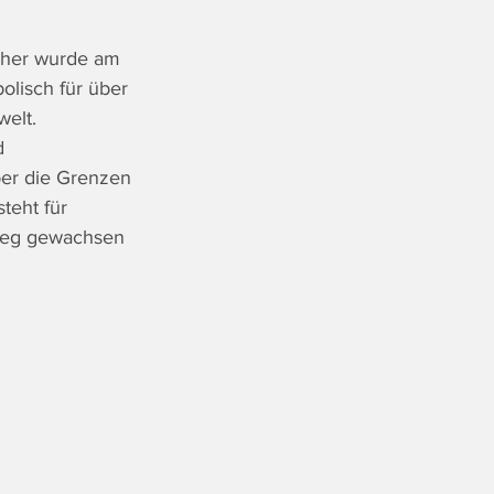
cher wurde am 
olisch für über 
elt. 
d 
er die Grenzen 
teht für 
weg gewachsen 