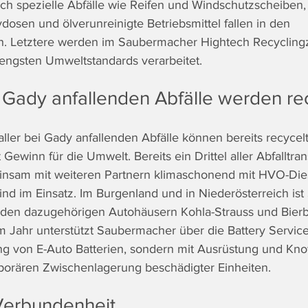
ch spezielle Abfälle wie Reifen und Windschutzscheiben, 
dosen und ölverunreinigte Betriebsmittel fallen in den 
ch. Letztere werden im Saubermacher Hightech Recycling
rengsten Umweltstandards verarbeitet. 
i Gady anfallenden Abfälle werden re
ller bei Gady anfallenden Abfälle können bereits recycel
Gewinn für die Umwelt. Bereits ein Drittel aller Abfalltran
sam mit weiteren Partnern klimaschonend mit HVO-Dies
d im Einsatz. Im Burgenland und in Niederösterreich is
n den dazugehörigen Autohäusern Kohla-Strauss und Bier
m Jahr unterstützt Saubermacher über die Battery Servic
ng von E-Auto Batterien, sondern mit Ausrüstung und Kn
porären Zwischenlagerung beschädigter Einheiten. 
Verbundenheit