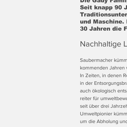
Die Gady Family
Seit knapp 90 
Traditionsunte
und Maschine. 
30 Jahren die 
Nachhaltige L
Saubermacher kümmert
kommenden Jahren w
In Zeiten, in denen 
in der Entsorgungsb
auch ökologisch ents
reiter für umweltbew
seit über drei Jahrz
Umweltpionier kümmer
um die Abholung und