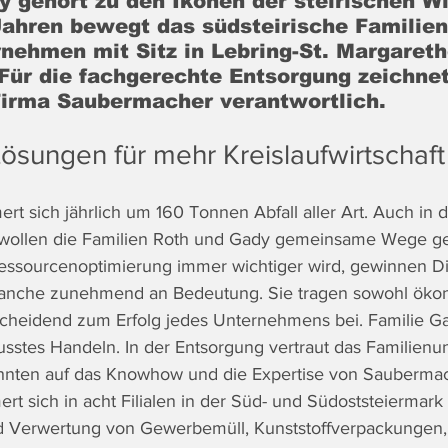
 gehört zu den Ikonen der steirischen Wi
Jahren bewegt das südsteirische Familien
rnehmen mit Sitz in Lebring-St. Margaret
Für die fachgerechte Entsorgung zeichnet
Firma Saubermacher verantwortlich. 
ösungen für mehr Kreislaufwirtschaft
 sich jährlich um 160 Tonnen Abfall aller Art. Auch in 
ollen die Familien Roth und Gady gemeinsame Wege ge
Ressourcenoptimierung immer wichtiger wird, gewinnen Di
ranche zunehmend an Bedeutung. Sie tragen sowohl ökon
cheidend zum Erfolg jedes Unternehmens bei. Familie Gad
usstes Handeln. In der Entsorgung vertraut das Familien
ehnten auf das Knowhow und die Expertise von Saubermac
t sich in acht Filialen in der Süd- und Südoststeiermark 
 Verwertung von Gewerbemüll, Kunststoffverpackungen, 