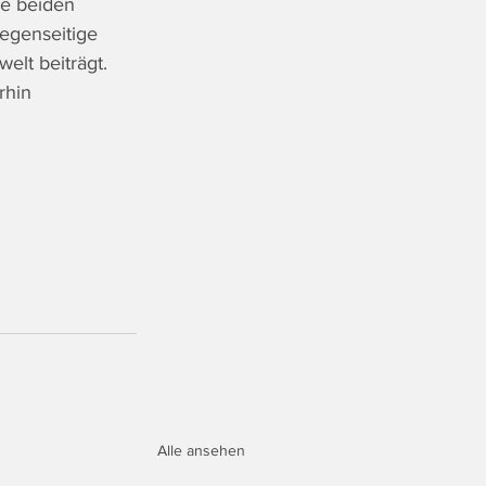
e beiden 
egenseitige 
lt beiträgt. 
rhin 
Alle ansehen