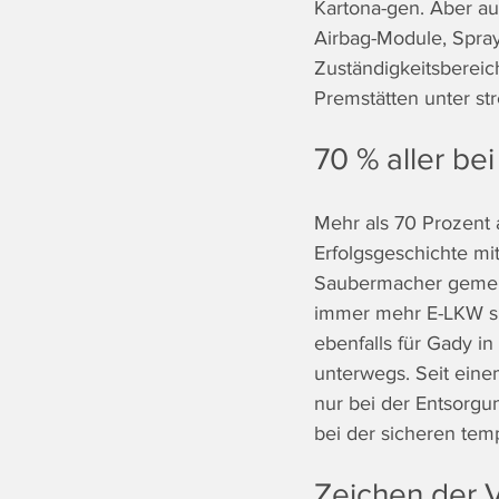
Kartona-gen. Aber au
Airbag-Module, Spray
Zuständigkeitsberei
Premstätten unter st
70 % aller be
Mehr als 70 Prozent a
Erfolgsgeschichte mit 
Saubermacher gemein
immer mehr E-LKW sin
ebenfalls für Gady i
unterwegs. Seit eine
nur bei der Entsorgu
bei der sicheren tem
Zeichen der 