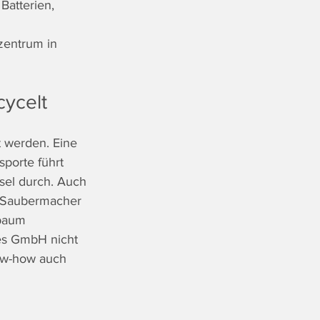
Batterien, 
zentrum in 
cycelt
t werden. Eine 
sporte führt 
el durch. Auch 
t Saubermacher 
baum 
es GmbH nicht 
ow-how auch 