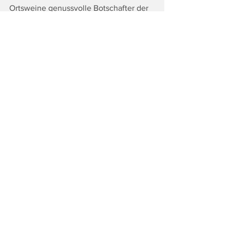
Ortsweine genussvolle Botschafter der 
Region sind, die mit hoher Qualität und 
einem ausgezeichneten Preis-
Leistungsverhältnis überzeugen.