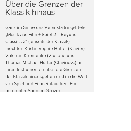
Über die Grenzen der 
Klassik hinaus
Ganz im Sinne des Veranstaltungstitels 
„Musik aus Film + Spiel 2 – Beyond 
Classics 2“ (jenseits der Klassik) 
möchten Kristin Sophie Hütter (Klavier), 
Valentin Khomenko (Violione und 
Thomas Michael Hütter (Clavinova) mit 
ihren Instrumenten über die Grenzen 
der Klassik hinausgehen und in die Welt 
von Spiel und Film eintauchen. Ein 
berühmter Song im Ganzen 
vorgetragen, oder nur eine kurze 
Sequenz mit charakteristischen 
Klängen, Geräuschen oder Rhythmen. 
Ein Medley von Kennmelodien, fast 
schon wie ein Battle hin- und 