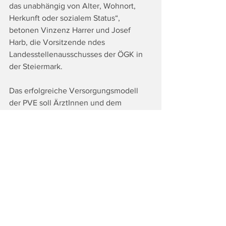
das unabhängig von Alter, Wohnort, 
Herkunft oder sozialem Status“, 
betonen Vinzenz Harrer und Josef 
Harb, die Vorsitzende ndes 
Landesstellenausschusses der ÖGK in 
der Steiermark.
Das erfolgreiche Versorgungsmodell 
der PVE soll ÄrztInnen und dem 
Gesundheitspersonal vor Ort 
ansprechende Arbeitsbedingungen 
sowie den PatientInnen attraktive 
Öffnungszeiten sowie kurze Wege für 
ein breites Behandlungsangebot.   
Fotocredit: ©Landtagsklub STVP/Foto 
Fischer 
Tags: