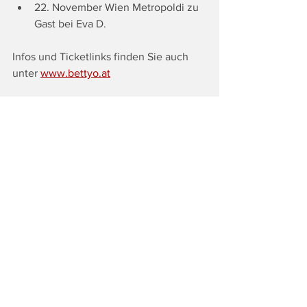
22. November Wien Metropoldi zu 
Gast bei Eva D.
Infos und Ticketlinks finden Sie auch 
unter 
www.bettyo.at
Fotocredit: Betty O Newsletter
Tags:
Top
Land & Leute
Lifestyle
Alle ansehen
Ähnliche Beiträge