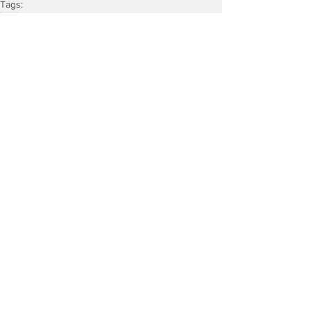
Tags:
Top
Wirtschaft
Land & Leute
Alle ansehen
Ähnliche Beiträge