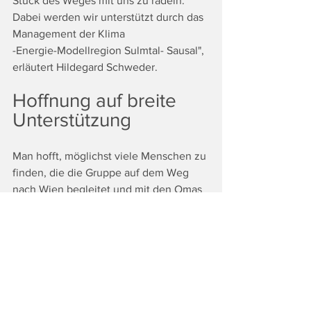
Stück des Weges mit uns zu radeln. 
Dabei werden wir unterstützt durch das 
Management der Klima
-Energie-Modellregion Sulmtal- Sausal", 
erläutert Hildegard Schweder.
Hoffnung auf breite 
Unterstützung
Man hofft, möglichst viele Menschen zu 
finden, die die Gruppe auf dem Weg 
nach Wien begleitet und mit den Omas 
for Future für das Klima klingeln. 
Ebenso hofft man, dass viele Menschen 
die Anliegen in Wien bis vor das 
Parlament tragen werden. Denn dort 
findet zum Abschluss der Radreise eine 
Kundgebung statt, für die man einige 
prominente GastrednerInnen gewinnen 