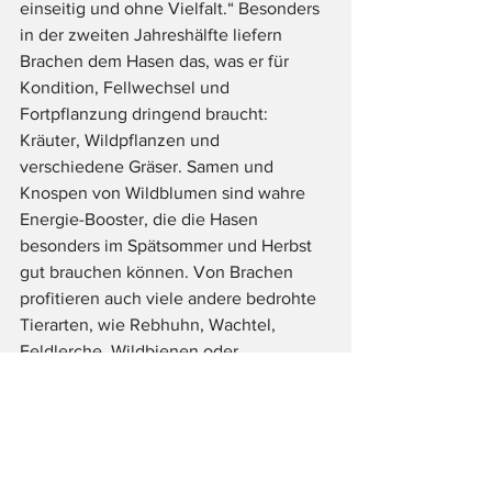
einseitig und ohne Vielfalt.“ Besonders 
in der zweiten Jahreshälfte liefern 
Brachen dem Hasen das, was er für 
Kondition, Fellwechsel und 
Fortpflanzung dringend braucht: 
Kräuter, Wildpflanzen und 
verschiedene Gräser. Samen und 
Knospen von Wildblumen sind wahre 
Energie-Booster, die die Hasen 
besonders im Spätsommer und Herbst 
gut brauchen können. Von Brachen 
profitieren auch viele andere bedrohte 
Tierarten, wie Rebhuhn, Wachtel, 
Feldlerche, Wildbienen oder 
Kreuzkröten. 
„Brachen sind als Biodiversitätsflächen 
unverzichtbare Mosaiksteinchen der 
Biotopvernetzung. Der 
Naturschutzbund fordert daher eine 