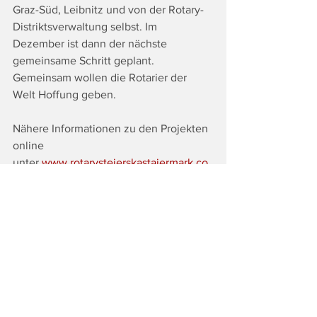
Graz-Süd, Leibnitz und von der Rotary-
Distriktsverwaltung selbst. Im 
Dezember ist dann der nächste 
gemeinsame Schritt geplant. 
Gemeinsam wollen die Rotarier der 
Welt Hoffung geben.
Nähere Informationen zu den Projekten 
online 
unter 
www.rotarysteierskastajermark.co
m
Fotocredits: 
Foto: Občina Črna na 
Koroškem (
www.crna.si
)
Tags:
Top