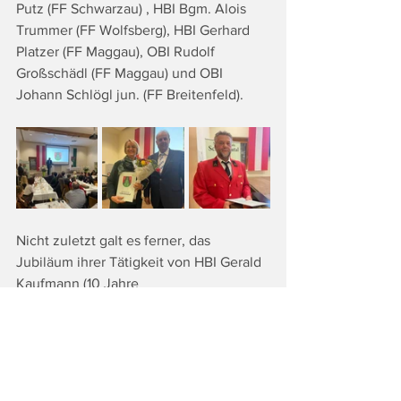
Putz (FF Schwarzau) , HBI Bgm. Alois 
Trummer (FF Wolfsberg), HBI Gerhard 
Platzer (FF Maggau), OBI Rudolf 
Großschädl (FF Maggau) und OBI 
Johann Schlögl jun. (FF Breitenfeld).
Nicht zuletzt galt es ferner, das 
Jubiläum ihrer Tätigkeit von HBI Gerald 
Kaufmann (10 Jahre 
Feuerwehrkommandant), Gerhard Hohl 
(20 Jahre Vereinsobmann von 
Yesterday - Leute für Leute), Heimo 
Rumpf (20 Jahre Staffelführer bei der 
Rettungshundebrigade) und Maria 