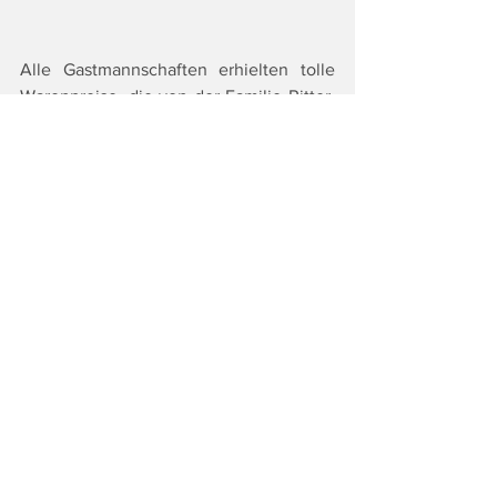
Alle Gastmannschaften erhielten tolle 
Warenpreise, die von der Familie Ritter, 
von Jaga’s Steirerei, vom Weingut 
Holler, vom Gasthaus Keen sowie vom 
Brauchtumsverein 
 St. Veit am Vogau 
zur Verfügung gestellt wurden.
Fotocredit:  Brauchtumsverein St. Veit 
am Vogau
Tags:
Top
Land & Leute
Lifestyle