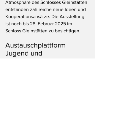
Atmosphäre des Schlosses Gleinstätten 
entstanden zahlreiche neue Ideen und 
Kooperationsansätze. Die Ausstellung 
ist noch bis 28. Februar 2025 im 
Schloss Gleinstätten zu besichtigen.
Austauschplattform 
Jugend und 
Berufsorientierung 
Die Austauschplattform Jugend und 
Berufsorientierung fördert den 
interkommunalen Austausch, 
Wissenstransfer und die Vernetzung zu 
relevanten Themen der 
Gemeindearbeit. Organisiert vom 
Regionalmanagement 
Südweststeiermark GmbH, finden 