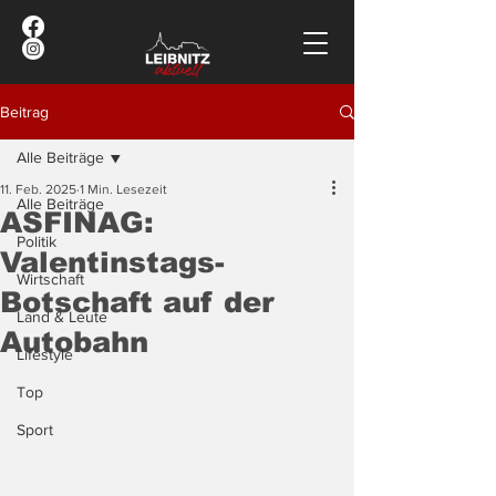
Beitrag
Alle Beiträge
11. Feb. 2025
1 Min. Lesezeit
Alle Beiträge
ASFINAG:
Politik
Valentinstags-
Wirtschaft
Botschaft auf der
Land & Leute
Autobahn
Lifestyle
Top
Sport