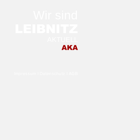
Wir sind
LEIB
NITZ
AKTUELL
 Morgen in der
AKA
stellung TRANSFER
Impressum
I
Datenschutz
I
AGB