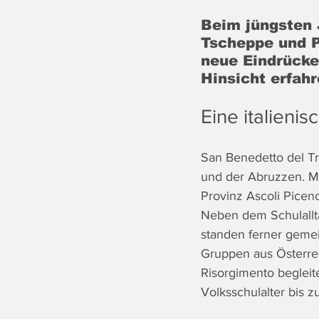
Beim jüngsten 
Tscheppe und P
neue Eindrücke 
Hinsicht erfahr
Eine italienis
San Benedetto del Tr
und der Abruzzen. Mi
Provinz Ascoli Picen
Neben dem Schulalltag
standen ferner gemei
Gruppen aus Österre
Risorgimento begleit
Volksschulalter bis z