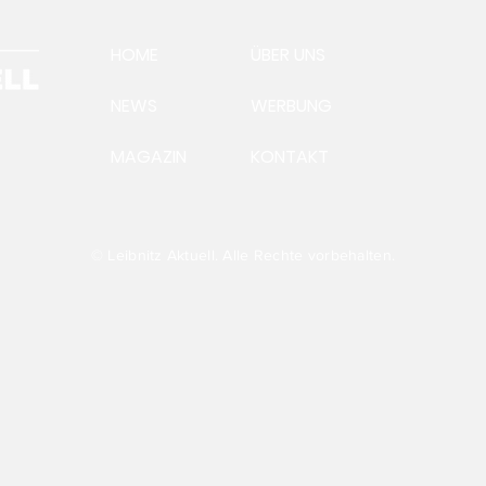
HOME
ÜBER UNS
NEWS
WERBUNG
MAGAZIN
KONTAKT
Ein
Aus
Präsident Andreas
Steinegger:Futtervermittlung
läuft auf Hochtouren
© Leibnitz Aktuell. Alle Rechte vorbehalten.