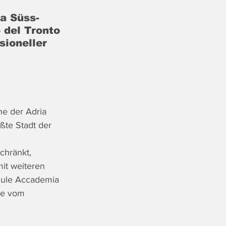
a Süss-
 del Tronto 
sioneller 
e der Adria 
ßte Stadt der 
chränkt, 
it weiteren 
hule Accademia 
he vom 