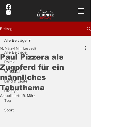
Beitrag
Alle Beiträge
16. März
4 Min. Lesezeit
Alle Beiträge
Paul Pizzera als
Politik
Zugpferd für ein
Wirtschaft
männliches
Land & Leute
Tabuthema
Lifestyle
Aktualisiert:
19. März
Top
Sport