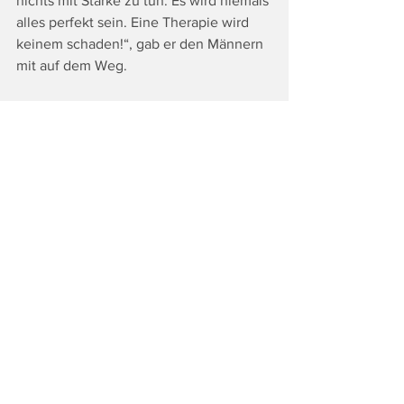
nichts mit Stärke zu tun. Es wird niemals 
alles perfekt sein. Eine Therapie wird 
keinem schaden!“, gab er den Männern 
mit auf dem Weg.
Die gab auch der praktische Gamlitzer 
Arzt Dr. Peter Sigmund als er ausführte: 
„Männer spüren es nicht, dass es ihnen 
nicht gut geht und sie eine Depression 
haben. Daher muss man die 
Bedürftigkeit sehen, dass es einem 
Mann nicht gut geht!“, so der Arzt. Auf 
eine Depression weise hin, dass der 
Mann sage: „Mir geht es eh gut, aber 
die anderen sind alle Wappler!“ Die 
männliche Depression sei laut Dr. 
Sigmund die häufigste Krankheit, die zu 
Suizid führe, aber gut mit 
„Nervenstärker“ behandelbar und jeder 