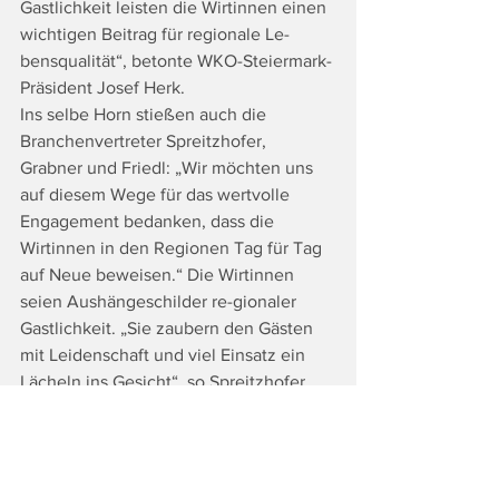
Gastlichkeit leisten die Wirtinnen einen 
wichtigen Beitrag für regionale Le-
bensqualität“, betonte WKO-Steiermark-
Präsident Josef Herk.
Ins selbe Horn stießen auch die 
Branchenvertreter Spreitzhofer, 
Grabner und Friedl: „Wir möchten uns 
auf diesem Wege für das wertvolle 
Engagement bedanken, dass die 
Wirtinnen in den Regionen Tag für Tag 
auf Neue beweisen.“ Die Wirtinnen 
seien Aushängeschilder re-gionaler 
Gastlichkeit. „Sie zaubern den Gästen 
mit Leidenschaft und viel Einsatz ein 
Lächeln ins Gesicht“, so Spreitzhofer. 
„Das Bild, das die Wirtinnen mit ihrem 
Einsatz nach außen
vermitteln, ist ganz wesentlich, wenn es 
darum geht, den passenden Nachwuchs 